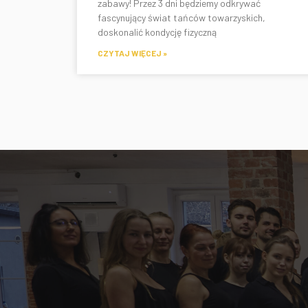
zabawy! Przez 3 dni będziemy odkrywać
fascynujący świat tańców towarzyskich,
doskonalić kondycję fizyczną
CZYTAJ WIĘCEJ »