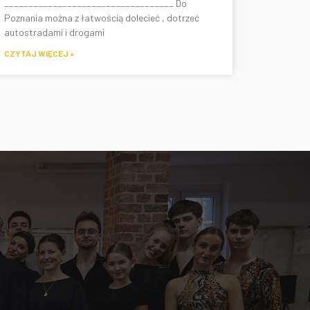
___________________________________ Do
Poznania można z łatwością dolecieć , dotrzeć
autostradami i drogami
CZYTAJ WIĘCEJ »