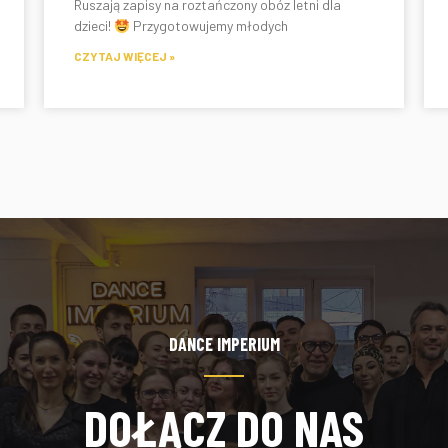
Ruszają zapisy na roztańczony obóz letni dla
dzieci!
Przygotowujemy młodych
CZYTAJ WIĘCEJ »
DANCE IMPERIUM
DOŁĄCZ DO NAS