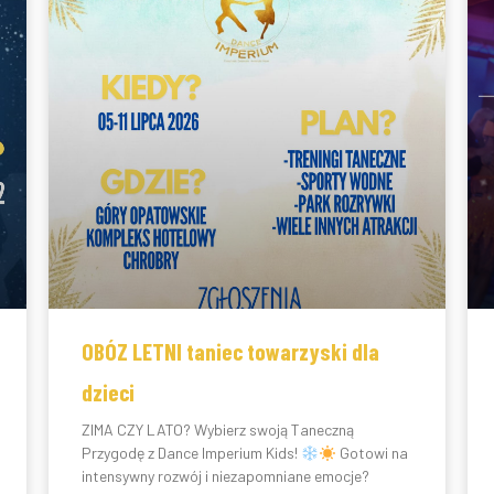
OBÓZ LETNI taniec towarzyski dla
dzieci
ZIMA CZY LATO? Wybierz swoją Taneczną
Przygodę z Dance Imperium Kids!
Gotowi na
intensywny rozwój i niezapomniane emocje?