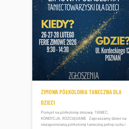
ZIMOWA PÓŁKOLONIA TANECZNA DLA
DZIECI
Pomysł na półkolonię zimową: TANIEC,
KONDYCJA, ROZCIĄGANIE Zapraszamy dzieci na
niezapomnianą półkolonię taneczną pełną ruchu i