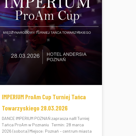
IMPERIUM ProAm Cup Turniej Tańca
Towarzyskiego 28.03.2026
DANCE IMPERIUM POZNAŃ zaprasza naIII Turniej
Tańca ProAm w Poznaniu Termin: 28 marca
2026 (sobota) Miejsce: Poznań – centrum miasta