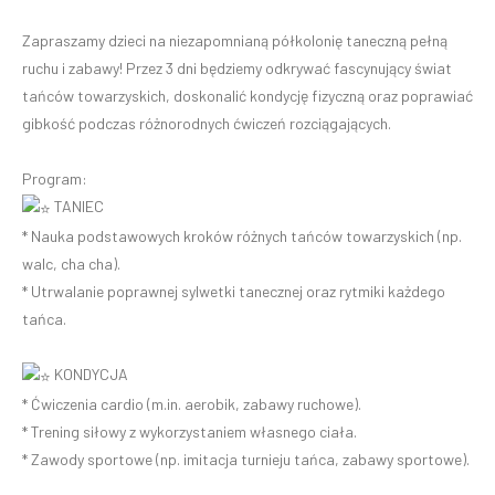
Zapraszamy dzieci na niezapomnianą półkolonię taneczną pełną
ruchu i zabawy! Przez 3 dni będziemy odkrywać fascynujący świat
tańców towarzyskich, doskonalić kondycję fizyczną oraz poprawiać
gibkość podczas różnorodnych ćwiczeń rozciągających.
Program:
TANIEC
* Nauka podstawowych kroków różnych tańców towarzyskich (np.
walc, cha cha).
* Utrwalanie poprawnej sylwetki tanecznej oraz rytmiki każdego
tańca.
KONDYCJA
* Ćwiczenia cardio (m.in. aerobik, zabawy ruchowe).
* Trening siłowy z wykorzystaniem własnego ciała.
* Zawody sportowe (np. imitacja turnieju tańca, zabawy sportowe).