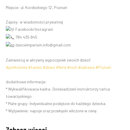
Miejsce: ul. Kordeckiego 12, Poznań
Zapisy: w wiadomości prywatnej
Facebook/Instagram
784 435 845
danceimperium.info@gmail.com
Zainwestuj w aktywny wypoczynek swoich dzieci!
#półkolonia
#taniec
#dzieci
#ferie
#ruch
#zabawa
#Poznań
dodatkowe informacje:
* Wykwalifikowana kadra: Doświadczeni instruktorzy tańca
towarzyskiego
* Małe grupy: Indywidualne podejście do każdego dziecka.
* Wyżywienie: napoje oraz przekąski wliczone w cenę.
Zobacz więcej