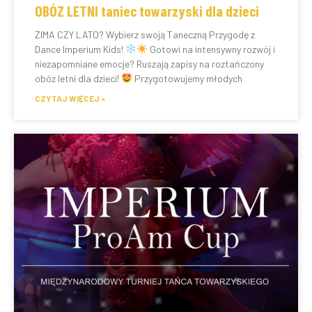
OBÓZ LETNI taniec towarzyski dla dzieci
ZIMA CZY LATO? Wybierz swoją Taneczną Przygodę z
Dance Imperium Kids!
Gotowi na intensywny rozwój i
niezapomniane emocje? Ruszają zapisy na roztańczony
obóz letni dla dzieci!
Przygotowujemy młodych
CZYTAJ WIĘCEJ »