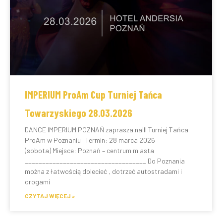
IMPERIUM ProAm Cup Turniej Tańca
Towarzyskiego 28.03.2026
DANCE IMPERIUM POZNAŃ zaprasza naIII Turniej Tańca
ProAm w Poznaniu Termin: 28 marca 2026
(sobota) Miejsce: Poznań – centrum miasta
___________________________________ Do Poznania
można z łatwością dolecieć , dotrzeć autostradami i
drogami
CZYTAJ WIĘCEJ »